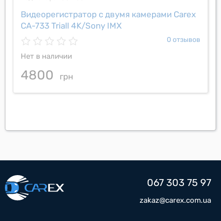
Видеорегистратор с двумя камерами Carex
CA-733 Triall 4K/Sony IMX
0 отзывов
Нет в наличии
4800
грн
067 303 75 97
zakaz@carex.com.ua