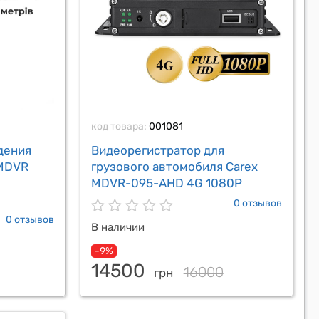
код товара:
001081
дения
Видеорегистратор для
 MDVR
грузового автомобиля Carex
MDVR-095-AHD 4G 1080P
0 отзывов
0 отзывов
В наличии
-9%
14500
16000
грн