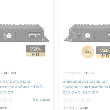
ра:
000718
код товара:
001095
егистратор для
Видеорегистратор для
ого автомобиля MDVR-
грузового автомобиля
D 720P
072-AHD 4G 720P
0 отзывов
личии
Нет в наличии