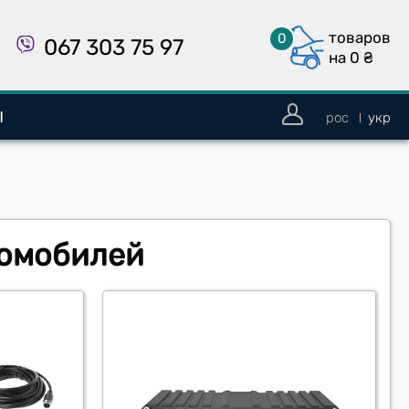
товаров
0
067 303 75 97
на 0
₴
Ы
рос
укр
томобилей