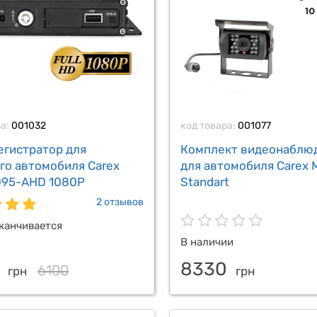
ра:
001032
код товара:
001077
егистратор для
Комплект видеонаблю
го автомобиля Carex
для автомобиля Carex
95-AHD 1080P
Standart
2 отзывов
канчивается
В наличии
0
8330
6100
грн
грн