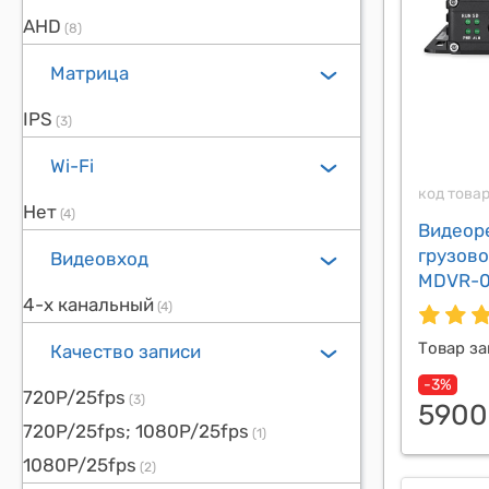
AHD
(8)
Матрица
IPS
(3)
Wi-Fi
код това
Нет
(4)
Видеор
грузово
Видеовход
MDVR-0
4-х канальный
(4)
Товар за
Качество записи
-3%
720P/25fps
(3)
590
720P/25fps; 1080P/25fps
(1)
1080P/25fps
(2)