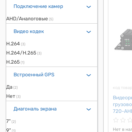
Подключение камер
AHD/Аналоговые
(5)
Видео кодек
H.264
(3)
H.264/H.265
(3)
H.265
(1)
Встроенный GPS
Да
код това
(2)
Нет
Видеор
(3)
грузов
Диагональ экрана
720-AH
7"
(2)
Нет в на
9"
(1)