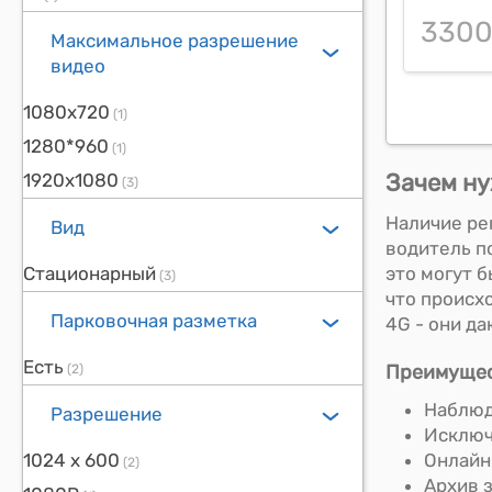
330
Максимальное разрешение
видео
1080х720
(1)
1280*960
(1)
Зачем ну
1920х1080
(3)
Наличие ре
Вид
водитель п
это могут 
Стационарный
(3)
что происх
Парковочная разметка
4G - они д
Есть
Преимущес
(2)
Наблюд
Разрешение
Исключ
Онлайн
1024 x 600
(2)
Архив 