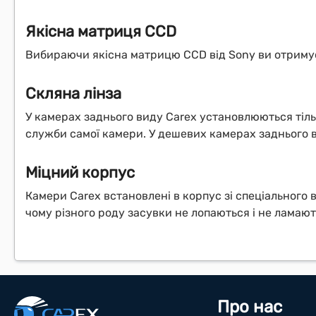
Якісна матриця CCD
Вибираючи якісна матрицю CCD від Sony ви отримуєт
Скляна лінза
У камерах заднього виду Carex установлюються тіль
служби самої камери. У дешевих камерах заднього в
Міцний корпус
Камери Carex встановлені в корпус зі спеціального
чому різного роду засувки не лопаються і не ламають
Про нас