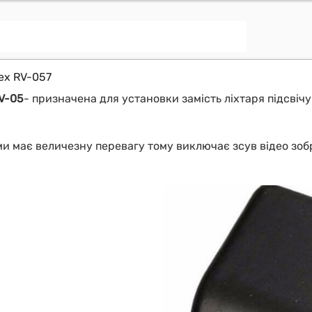
rex RV-057
RV-05
- призначена для установки замість ліхтаря підсві
ми має величезну перевагу тому виключає зсув відео зо