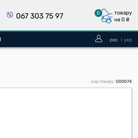
товару
0
067 303 75 97
на 0
₴
И
рос
укр
код товару:
000074