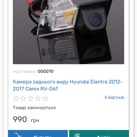
код товару:
000070
Камера заднього виду Hyundai Elantra 2012-
2017 Carex RV-067
0 відгуків
Товар закінчується
990
грн