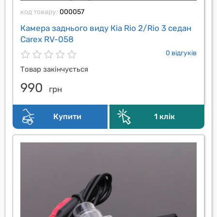
код товару:
000057
Камера заднього виду Кia Rio 2/Rio 3 седан
Carex RV-058
0 відгуків
Товар закінчується
990
грн
Купити
1 клік