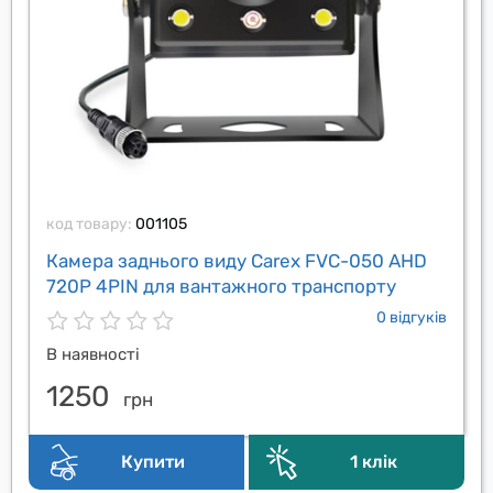
код товару:
001105
Камера заднього виду Carex FVC-050 AHD
720P 4PIN для вантажного транспорту
0 відгуків
В наявності
1250
грн
Купити
1 клік