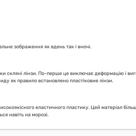
ьне зображення як вдень так і вночі.
ки скляні лінзи. По-перше це виключає деформацію і виго
иду як правило встановлено плаcтіковие лінзи.
 високоякісного еластичного пластику. Цей матеріал біл
ся навіть на морозі.