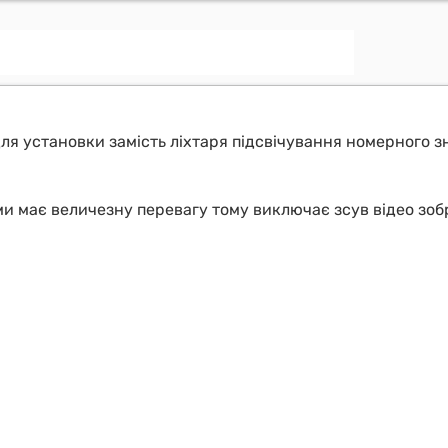
ля установки замість ліхтаря підсвічування номерного з
ми має величезну перевагу тому виключає зсув відео зо