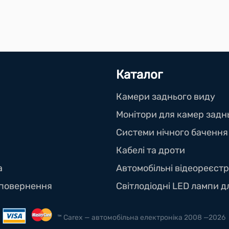
Каталог
Камери заднього виду
Монітори для камер задн
Системи нічного бачення
Кабелі та дроти
а
Автомобільні відеореєст
, повернення
Світлодіодні LED лампи д
™ Carex — автомобільна електроніка 2008 —2026