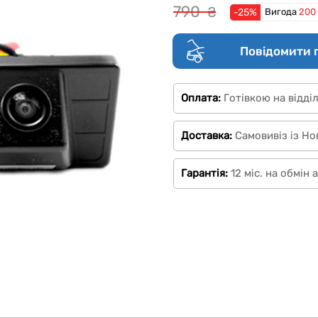
790
₴
-25%
Вигода
200
Повідомити 
Оплата:
Готівкою на відді
Доставка:
Самовивіз із Но
Гарантія:
12 міс. на обмін