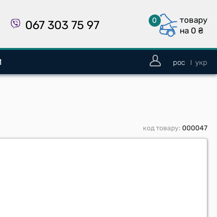
товару
0
067 303 75 97
на 0
₴
И
рос
укр
код товару:
000047