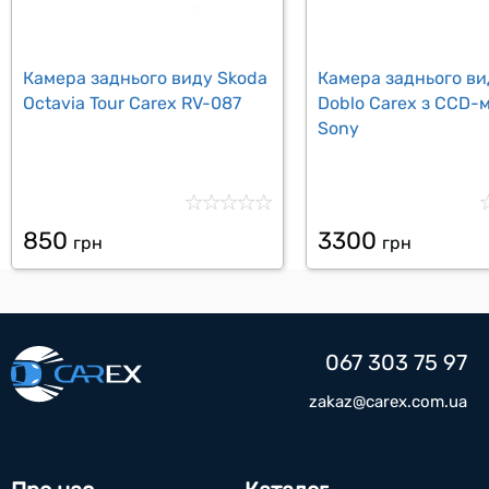
Камера заднього виду Skoda
Камера заднього вид
Octavia Tour Carex RV-087
Doblo Carex з CCD
Sony
850
3300
грн
грн
067 303 75 97
zakaz@carex.com.ua