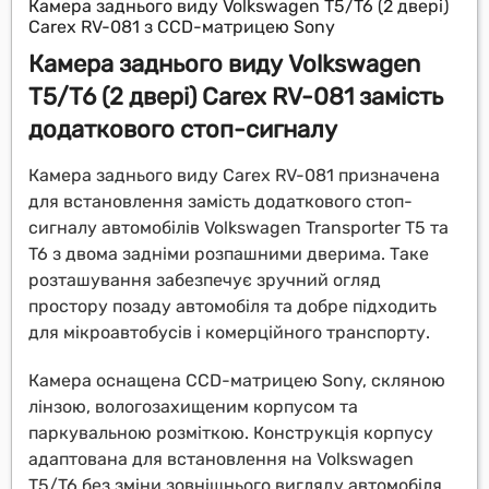
Камера заднього виду Volkswagen T5/T6 (2 двері)
Carex RV-081 з CCD-матрицею Sony
Камера заднього виду Volkswagen
T5/T6 (2 двері) Carex RV-081 замість
додаткового стоп-сигналу
Камера заднього виду Carex RV-081 призначена
для встановлення замість додаткового стоп-
сигналу автомобілів Volkswagen Transporter T5 та
T6 з двома задніми розпашними дверима. Таке
розташування забезпечує зручний огляд
простору позаду автомобіля та добре підходить
для мікроавтобусів і комерційного транспорту.
Камера оснащена CCD-матрицею Sony, скляною
лінзою, вологозахищеним корпусом та
паркувальною розміткою. Конструкція корпусу
адаптована для встановлення на Volkswagen
T5/T6 без зміни зовнішнього вигляду автомобіля.