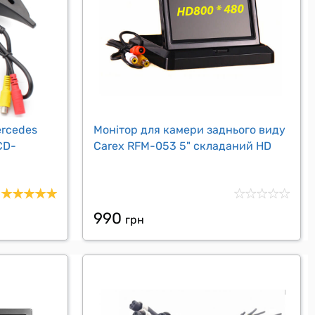
ercedes
Монітор для камери заднього виду
CD-
Carex RFM-053 5" складаний HD
990
грн