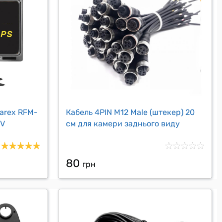
arex RFM-
Кабель 4PIN M12 Male (штекер) 20
4V
см для камери заднього виду
80
грн