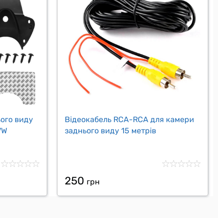
ого виду
Відеокабель RCA-RCA для камери
VW
заднього виду 15 метрів
250
грн