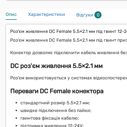
Опис
Характеристики
Відгуки
0
Роз'єм живлення DC Female 5.5×2.1 мм під гвинт 12-
Роз'єм живлення DC Female 5.5×2.1 мм під гвинт пр
Конектор дозволяє підключити кабель живлення без
DC роз'єм живлення 5.5×2.1 мм
Роз'єм використовується у системах відеоспостере
Переваги DC Female конектора
стандартний розмір 5.5×2.1 мм;
швидке підключення без пайки;
гвинтова фіксація кабелю;
підтримка живлення 12-24V;