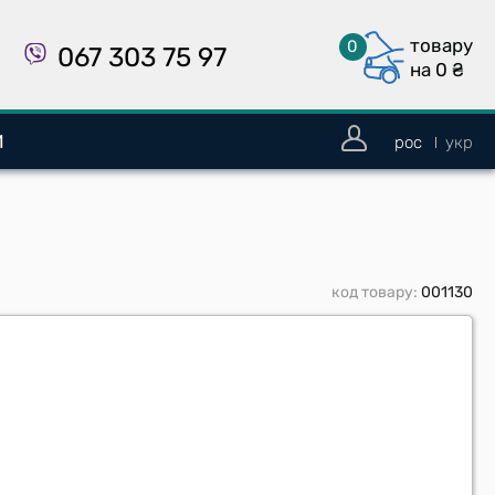
товару
0
067 303 75 97
на 0
₴
И
рос
укр
код товару:
001130