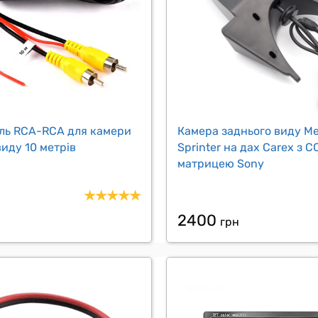
ль RCA-RCA для камери
Камера заднього виду M
виду 10 метрів
Sprinter на дах Carex з C
матрицею Sony
2400
грн